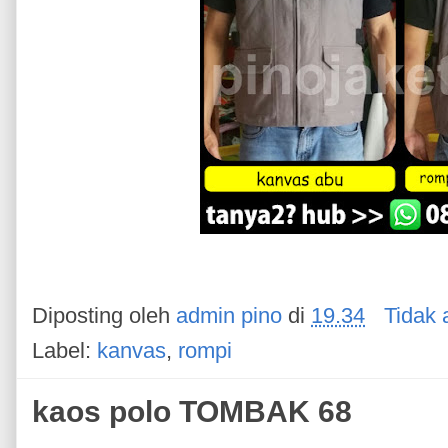
Diposting oleh
admin pino
di
19.34
Tidak 
Label:
kanvas
,
rompi
kaos polo TOMBAK 68