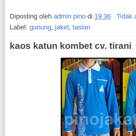
Diposting oleh
admin pino
di
19.36
Tidak 
Label:
gunung
,
jaket
,
taslan
kaos katun kombet cv. tirani