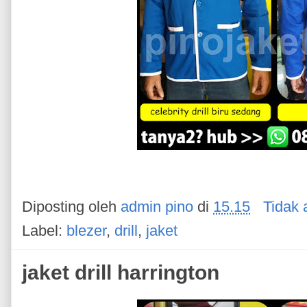
Diposting oleh
admin pino
di
15.15
Tidak 
Label:
blezer
,
drill
,
jaket
jaket drill harrington