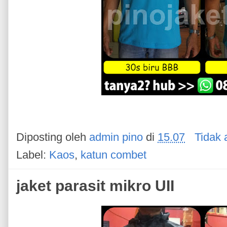
Diposting oleh
admin pino
di
15.07
Tidak 
Label:
Kaos
,
katun combet
jaket parasit mikro UII