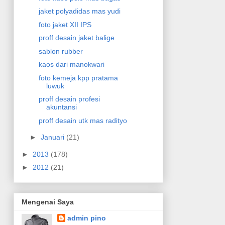
jaket polyadidas mas yudi
foto jaket XII IPS
proff desain jaket balige
sablon rubber
kaos dari manokwari
foto kemeja kpp pratama
luwuk
proff desain profesi
akuntansi
proff desain utk mas radityo
►
Januari
(21)
►
2013
(178)
►
2012
(21)
Mengenai Saya
admin pino