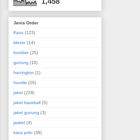
1,458
Jenis Order
Kaos
(123)
blezer
(14)
bomber
(25)
gunung
(10)
harrington
(1)
hoodie
(25)
jaket
(228)
jaket baseball
(5)
jaket gunung
(3)
jasket
(4)
kaos polo
(39)