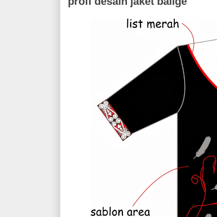
proff desain jaket balige