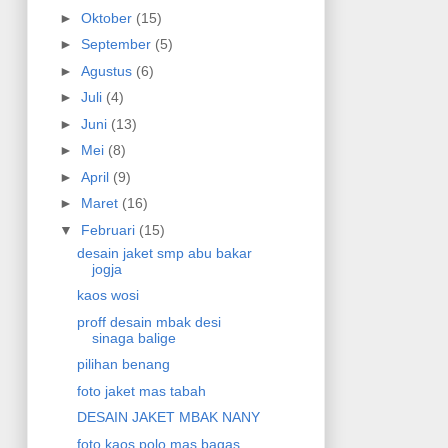
►
Oktober
(15)
►
September
(5)
►
Agustus
(6)
►
Juli
(4)
►
Juni
(13)
►
Mei
(8)
►
April
(9)
►
Maret
(16)
▼
Februari
(15)
desain jaket smp abu bakar
jogja
kaos wosi
proff desain mbak desi
sinaga balige
pilihan benang
foto jaket mas tabah
DESAIN JAKET MBAK NANY
foto kaos polo mas bagas