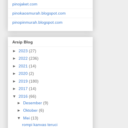
pinojaket.com
pinokaosmurah.blogspot.com
pinopinmurah.blogspot.com
Arsip Blog
►
2023
(27)
►
2022
(236)
►
2021
(14)
►
2020
(2)
►
2019
(180)
►
2017
(14)
▼
2016
(66)
►
Desember
(9)
►
Oktober
(6)
▼
Mei
(13)
rompi kanvas teruci