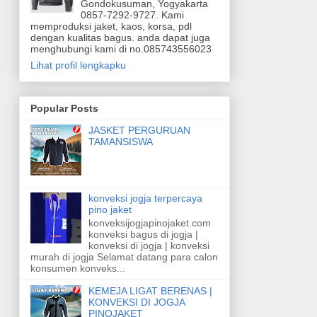
Gondokusuman, Yogyakarta
0857-7292-9727. Kami
memproduksi jaket, kaos, korsa, pdl
dengan kualitas bagus. anda dapat juga
menghubungi kami di no.085743556023
Lihat profil lengkapku
Popular Posts
JASKET PERGURUAN
TAMANSISWA
konveksi jogja terpercaya
pino jaket
konveksijogjapinojaket.com
konveksi bagus di jogja |
konveksi di jogja | konveksi
murah di jogja Selamat datang para calon
konsumen konveks...
KEMEJA LIGAT BERENAS |
KONVEKSI DI JOGJA
PINOJAKET