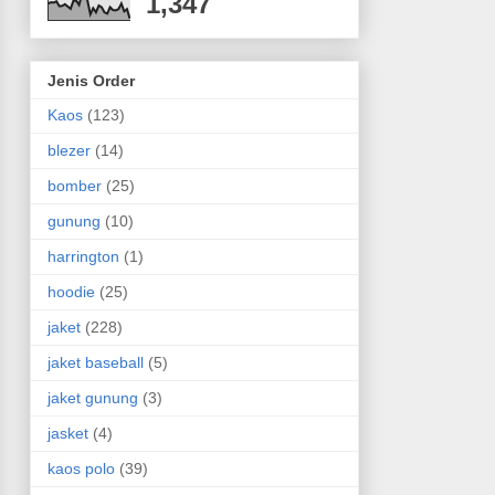
1,347
Jenis Order
Kaos
(123)
blezer
(14)
bomber
(25)
gunung
(10)
harrington
(1)
hoodie
(25)
jaket
(228)
jaket baseball
(5)
jaket gunung
(3)
jasket
(4)
kaos polo
(39)