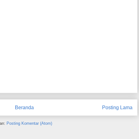
Beranda
Posting Lama
an:
Posting Komentar (Atom)