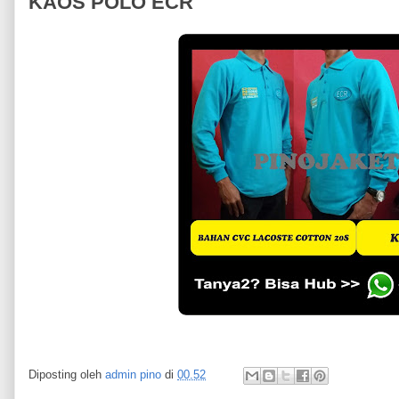
KAOS POLO ECR
Diposting oleh
admin pino
di
00.52