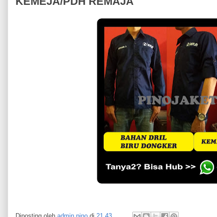
KEMEJA/PDH REMAJA
Diposting oleh
admin pino
di
21.43